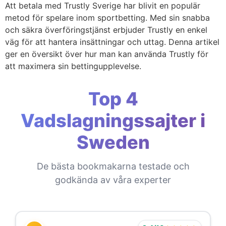
Att betala med Trustly Sverige har blivit en populär
metod för spelare inom sportbetting. Med sin snabba
och säkra överföringstjänst erbjuder Trustly en enkel
väg för att hantera insättningar och uttag. Denna artikel
ger en översikt över hur man kan använda Trustly för
att maximera sin bettingupplevelse.
Top 4
Vadslagningssajter i
Sweden
De bästa bookmakarna testade och
godkända av våra experter