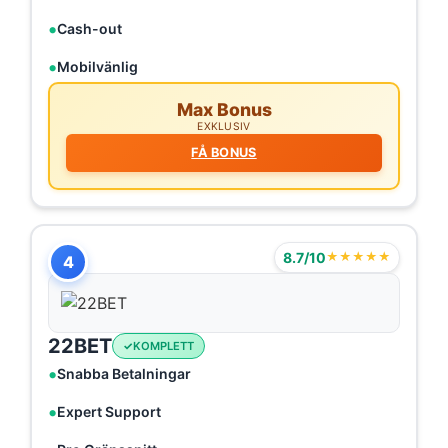
Cash-out
Mobilvänlig
Max Bonus
EXKLUSIV
FÅ BONUS
8.7/10
★★★★★
4
22BET
KOMPLETT
Snabba Betalningar
Expert Support