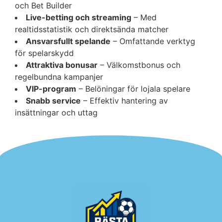
och Bet Builder
Live-betting och streaming
– Med
realtidsstatistik och direktsända matcher
Ansvarsfullt spelande
– Omfattande verktyg
för spelarskydd
Attraktiva bonusar
– Välkomstbonus och
regelbundna kampanjer
VIP-program
– Belöningar för lojala spelare
Snabb service
– Effektiv hantering av
insättningar och uttag