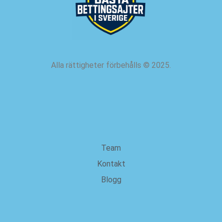
Alla rättigheter förbehålls
©
2025.
om oss
Team
Kontakt
Blogg