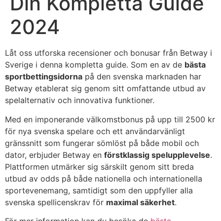
Din Kompletta Guide
2024
Låt oss utforska recensioner och bonusar från Betway i
Sverige i denna kompletta guide. Som en av de
bästa
sportbettingsidorna
på den svenska marknaden har
Betway etablerat sig genom sitt omfattande utbud av
spelalternativ och innovativa funktioner.
Med en imponerande välkomstbonus på upp till 2500 kr
för nya svenska spelare och ett användarvänligt
gränssnitt som fungerar sömlöst på både mobil och
dator, erbjuder Betway en
förstklassig spelupplevelse
.
Plattformen utmärker sig särskilt genom sitt breda
utbud av odds på både nationella och internationella
sportevenemang, samtidigt som den uppfyller alla
svenska spellicenskrav för
maximal säkerhet
.