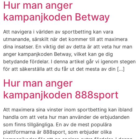
Hur man anger
kampanjkoden Betway
Att navigera i världen av sportbetting kan vara
utmanande, särskilt när det kommer till att maximera
dina insatser. En viktig del av detta är att veta hur man
anger kampanjkoden Betway, vilket kan ge dig
betydande fördelar. I denna artikel går vi igenom stegen
för att säkerställa att du får ut det mesta av din […]
Hur man anger
kampanjkoden 888sport
Att maximera sina vinster inom sportbetting kan ibland
handla om att veta hur man använder de erbjudanden
som finns tillgängliga. En av de mest populära
plattformarna är 888sport, som erbjuder olika