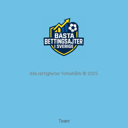
Alla rättigheter förbehålls
©
2025.
om oss
Team