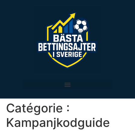
Catégorie :
Kampanjkodguide