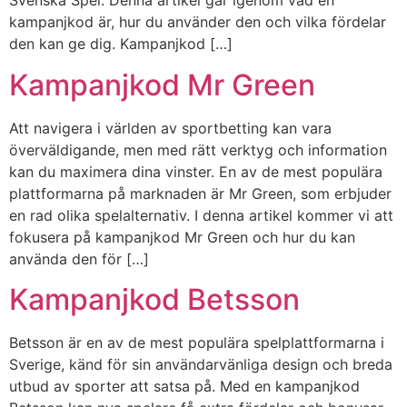
Svenska Spel. Denna artikel går igenom vad en
kampanjkod är, hur du använder den och vilka fördelar
den kan ge dig. Kampanjkod […]
Kampanjkod Mr Green
Att navigera i världen av sportbetting kan vara
överväldigande, men med rätt verktyg och information
kan du maximera dina vinster. En av de mest populära
plattformarna på marknaden är Mr Green, som erbjuder
en rad olika spelalternativ. I denna artikel kommer vi att
fokusera på kampanjkod Mr Green och hur du kan
använda den för […]
Kampanjkod Betsson
Betsson är en av de mest populära spelplattformarna i
Sverige, känd för sin användarvänliga design och breda
utbud av sporter att satsa på. Med en kampanjkod