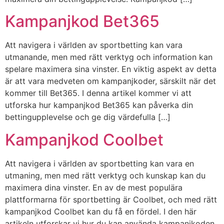
Kampanjkod Bet365
Att navigera i världen av sportbetting kan vara
utmanande, men med rätt verktyg och information kan
spelare maximera sina vinster. En viktig aspekt av detta
är att vara medveten om kampanjkoder, särskilt när det
kommer till Bet365. I denna artikel kommer vi att
utforska hur kampanjkod Bet365 kan påverka din
bettingupplevelse och ge dig värdefulla […]
Kampanjkod Coolbet
Att navigera i världen av sportbetting kan vara en
utmaning, men med rätt verktyg och kunskap kan du
maximera dina vinster. En av de mest populära
plattformarna för sportbetting är Coolbet, och med rätt
kampanjkod Coolbet kan du få en fördel. I den här
artikeln utforskar vi hur du kan använda kampanjkoden