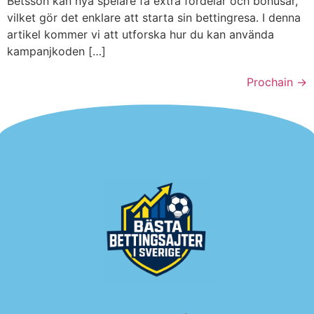
Betsson kan nya spelare få extra fördelar och bonusar,
vilket gör det enklare att starta sin bettingresa. I denna
artikel kommer vi att utforska hur du kan använda
kampanjkoden […]
Prochain
→