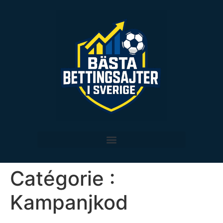
Catégorie :
Kampanjkod