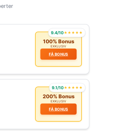
erter
9.4/10
★★★★★
100% Bonus
EXKLUSIV
FÅ BONUS
9.1/10
★★★★★
200% Bonus
EXKLUSIV
g
FÅ BONUS