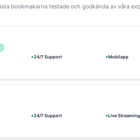
ästa bookmakarna testade och godkända av våra exp
T
24/7 Support
Mobilapp
24/7 Support
Live Streamin