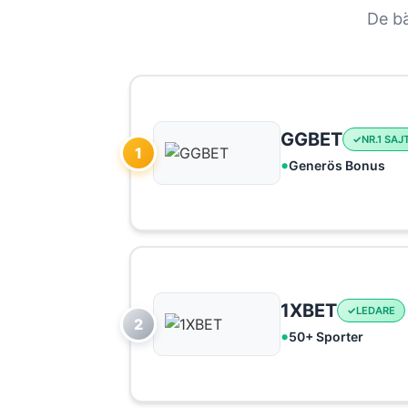
De b
GGBET
NR.1 SAJ
1
Generös Bonus
1XBET
LEDARE
2
50+ Sporter