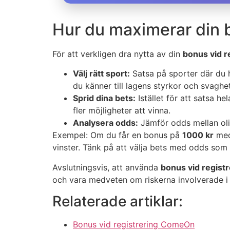
Hur du maximerar din b
För att verkligen dra nytta av din
bonus vid r
Välj rätt sport:
Satsa på sporter där du h
du känner till lagens styrkor och svaghet
Sprid dina bets:
Istället för att satsa h
fler möjligheter att vinna.
Analysera odds:
Jämför odds mellan olik
Exempel: Om du får en bonus på
1000 kr
med
vinster. Tänk på att välja bets med odds som ä
Avslutningsvis, att använda
bonus vid regist
och vara medveten om riskerna involverade i s
Relaterade artiklar:
Bonus vid registrering ComeOn