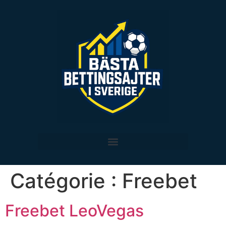
Catégorie :
Freebet
Freebet LeoVegas