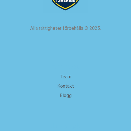
Alla rättigheter förbehålls
©
2025.
om oss
Team
Kontakt
Blogg
Juridisk