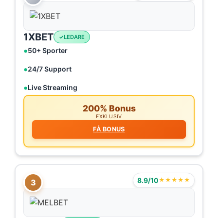
1XBET
LEDARE
50+ Sporter
24/7 Support
Live Streaming
200% Bonus
EXKLUSIV
FÅ BONUS
8.9/10
★★★★★
3