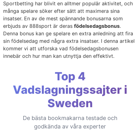
Sportbetting har blivit en alltmer populär aktivitet, och
många spelare söker efter sätt att maximera sina
insatser. En av de mest spännande bonusarna som
erbjuds av 888sport är deras
födelsedagsbonus
.
Denna bonus kan ge spelare en extra anledning att fira
sin födelsedag med några extra insatser. I denna artikel
kommer vi att utforska vad födelsedagsbonusen
innebär och hur man kan utnyttja den effektivt.
Top 4
Vadslagningssajter i
Sweden
De bästa bookmakarna testade och
godkända av våra experter