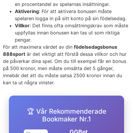
en procentandel av spelarnas insättningar.
Aktivering
: För att aktivera bonusen måste
spelaren logga in på sitt konto på sin födelsedag.
Villkor
: Det finns ofta omsättningskrav som måste
uppfyllas innan bonusen kan tas ut som riktiga
pengar.
För att maximera värdet av din
födelsedagsbonus
888sport
är det viktigt att förstå dessa villkor och hur
de påverkar dina spel. Om du till exempel får en bonus
på 500 kronor, men måste omsätta det 5 gånger,
innebär det att du måste satsa 2500 kronor innan du
kan ta ut några vinster.
🏆 Vår Rekommenderade
Bookmaker Nr.1
GGBet