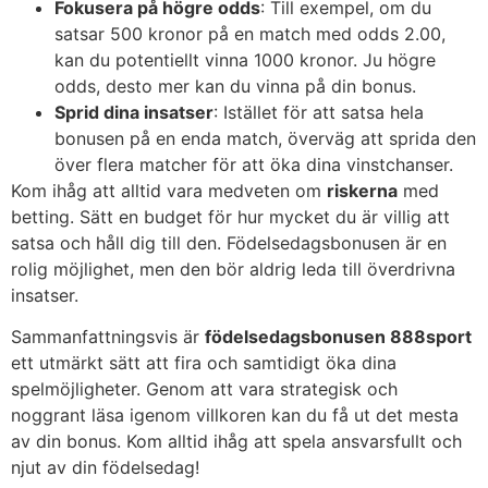
Fokusera på högre odds
: Till exempel, om du
satsar 500 kronor på en match med odds 2.00,
kan du potentiellt vinna 1000 kronor. Ju högre
odds, desto mer kan du vinna på din bonus.
Sprid dina insatser
: Istället för att satsa hela
bonusen på en enda match, överväg att sprida den
över flera matcher för att öka dina vinstchanser.
Kom ihåg att alltid vara medveten om
riskerna
med
betting. Sätt en budget för hur mycket du är villig att
satsa och håll dig till den. Födelsedagsbonusen är en
rolig möjlighet, men den bör aldrig leda till överdrivna
insatser.
Sammanfattningsvis är
födelsedagsbonusen 888sport
ett utmärkt sätt att fira och samtidigt öka dina
spelmöjligheter. Genom att vara strategisk och
noggrant läsa igenom villkoren kan du få ut det mesta
av din bonus. Kom alltid ihåg att spela ansvarsfullt och
njut av din födelsedag!