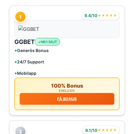
9.4/10
★★★★★
1
GGBET
NR.1 SAJT
Generös Bonus
24/7 Support
Mobilapp
100% Bonus
EXKLUSIV
FÅ BONUS
9.1/10
★★★★★
2