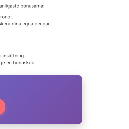
vanligaste bonusarna:
ronor.
iskera dina egna pengar.
iinsättning.
ange en bonuskod.