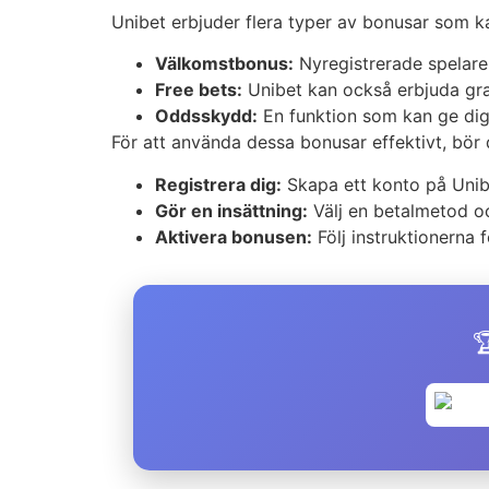
Unibet erbjuder flera typer av bonusar som ka
Välkomstbonus:
Nyregistrerade spelare 
Free bets:
Unibet kan också erbjuda grati
Oddsskydd:
En funktion som kan ge dig p
För att använda dessa bonusar effektivt, bör 
Registrera dig:
Skapa ett konto på Unibet
Gör en insättning:
Välj en betalmetod oc
Aktivera bonusen:
Följ instruktionerna 
