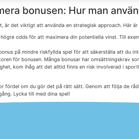
ximera bonusen: Hur man anvä
, är det viktigt att använda en strategisk approach. Här är 
gre odds för att maximera din potentiella vinst. Till exe
nus på mindre riskfyllda spel för att säkerställa att du inte
koren för bonusen. Många bonusar har omsättningskrav som 
et, kom ihåg att det alltid finns en risk involverad i sportb
r fördel om du gör det på rätt sätt. Genom att följa de rå
ång. Lycka till med dina spel!