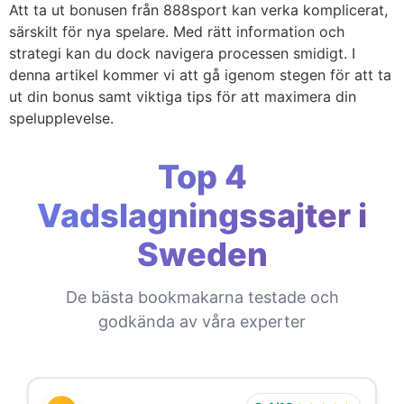
Att ta ut bonusen från 888sport kan verka komplicerat,
särskilt för nya spelare. Med rätt information och
strategi kan du dock navigera processen smidigt. I
denna artikel kommer vi att gå igenom stegen för att ta
ut din bonus samt viktiga tips för att maximera din
spelupplevelse.
Top 4
Vadslagningssajter i
Sweden
De bästa bookmakarna testade och
godkända av våra experter