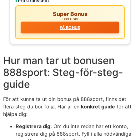
Pro Gränssnitt
Super Bonus
EXKLUSIV
FÅ BONUS
Hur man tar ut bonusen
888sport: Steg-för-steg-
guide
För att kunna ta ut din bonus på 888sport, finns det
flera steg du bör följa. Här är en
konkret guide
för att
hjälpa dig:
Registrera dig:
Om du inte redan har ett konto,
registrera dig på 888sport. Fyll i alla nödvändiga