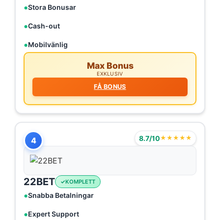
Stora Bonusar
Cash-out
Mobilvänlig
Max Bonus
EXKLUSIV
FÅ BONUS
8.7/10
★★★★★
4
22BET
KOMPLETT
Snabba Betalningar
Expert Support