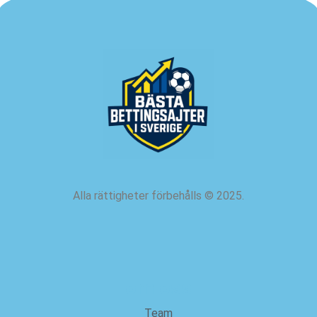
Alla rättigheter förbehålls
©
2025.
om oss
Team