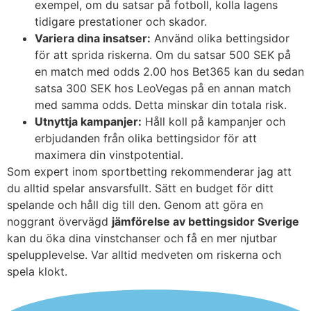
exempel, om du satsar på fotboll, kolla lagens
tidigare prestationer och skador.
Variera dina insatser:
Använd olika bettingsidor
för att sprida riskerna. Om du satsar 500 SEK på
en match med odds 2.00 hos Bet365 kan du sedan
satsa 300 SEK hos LeoVegas på en annan match
med samma odds. Detta minskar din totala risk.
Utnyttja kampanjer:
Håll koll på kampanjer och
erbjudanden från olika bettingsidor för att
maximera din vinstpotential.
Som expert inom sportbetting rekommenderar jag att
du alltid spelar ansvarsfullt. Sätt en budget för ditt
spelande och håll dig till den. Genom att göra en
noggrant övervägd
jämförelse av bettingsidor Sverige
kan du öka dina vinstchanser och få en mer njutbar
spelupplevelse. Var alltid medveten om riskerna och
spela klokt.