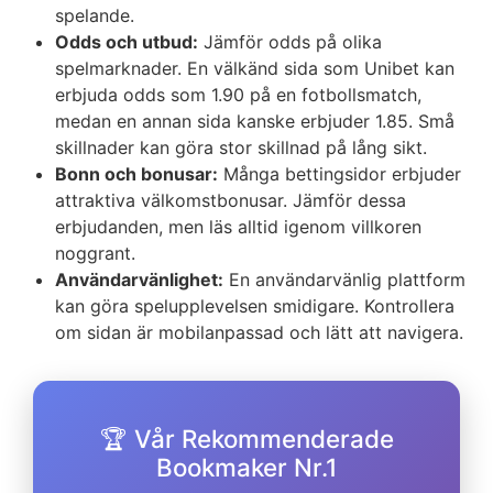
spelande.
Odds och utbud:
Jämför odds på olika
spelmarknader. En välkänd sida som Unibet kan
erbjuda odds som 1.90 på en fotbollsmatch,
medan en annan sida kanske erbjuder 1.85. Små
skillnader kan göra stor skillnad på lång sikt.
Bonn och bonusar:
Många bettingsidor erbjuder
attraktiva välkomstbonusar. Jämför dessa
erbjudanden, men läs alltid igenom villkoren
noggrant.
Användarvänlighet:
En användarvänlig plattform
kan göra spelupplevelsen smidigare. Kontrollera
om sidan är mobilanpassad och lätt att navigera.
🏆 Vår Rekommenderade
Bookmaker Nr.1