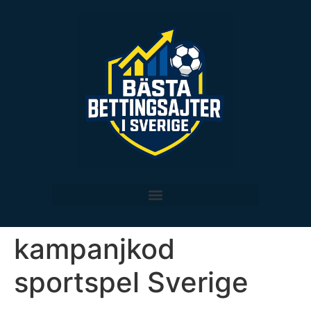
kampanjkod
sportspel Sverige