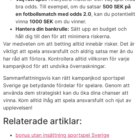
bra odds. Till exempel, om du satsar
500 SEK på
en fotbollsmatch med odds 2.0
, kan du potentiellt
vinna
1000 SEK
om du vinner.
Hantera din bankrulle:
Sätt upp en budget och
håll dig till den för att minimera riskerna.
Var medveten om att betting alltid innebär risker. Det är
viktigt att spela ansvarsfullt och aldrig satsa mer än du
har råd att förlora. Kontrollera alltid villkoren för varje
kampanjkod för att undvika överraskningar.
Sammanfattningsvis kan rätt kampanjkod sportspel
Sverige ge betydande fördelar för spelare. Genom att
använda dem strategiskt kan du öka dina chanser att
vinna. Kom alltid ihåg att spela ansvarsfullt och njut av
upplevelsen!
Relaterade artiklar:
bonus utan insättning sportspel Sverige