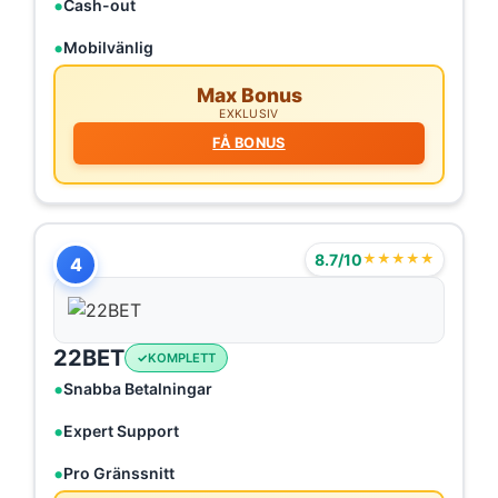
Cash-out
Mobilvänlig
Max Bonus
EXKLUSIV
FÅ BONUS
8.7/10
★★★★★
4
22BET
KOMPLETT
Snabba Betalningar
Expert Support
Pro Gränssnitt