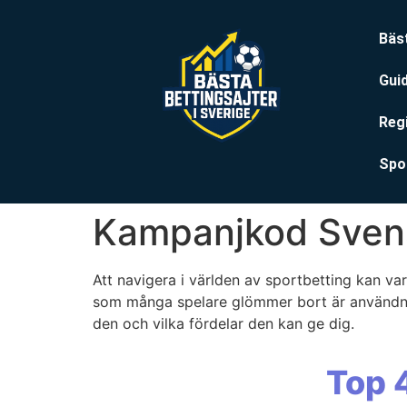
Bäs
Gui
Reg
Spo
Kampanjkod Sven
Att navigera i världen av sportbetting kan va
som många spelare glömmer bort är använd
den och vilka fördelar den kan ge dig.
Top 