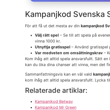
Kampanjkod Svenska Sp
För att få ut det mesta av din
kampanjkod Sv
Välj rätt spel
– Se till att spela på eve
vinna 1000 kr.
Utnyttja gratisspel
– Använd gratisspel p
Var medveten om omsättningskrav
– Ko
Kom ihåg att alltid spela ansvarsfullt. Sätt en
kan du öka dina chanser att vinna, men det fin
Sammanfattningsvis kan en väl vald
kampanj
kom ihåg att alltid spela ansvarsfullt. Lycka til
Relaterade artiklar:
Kampanjkod Betway
Kampanjkod Mr Green