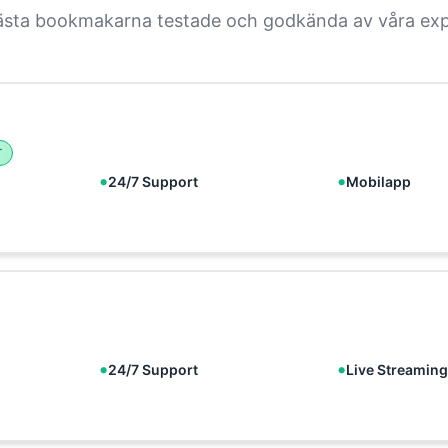
ästa bookmakarna testade och godkända av våra exp
T
24/7 Support
Mobilapp
24/7 Support
Live Streamin