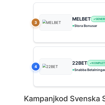
MELBET
GENER
3
Stora Bonusar
22BET
KOMPLET
4
Snabba Betalninga
Kampanjkod Svenska Sp