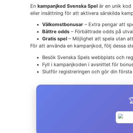
En
kampanjkod Svenska Spel
är en unik kod 
eller insättning för att aktivera särskilda k
Välkomstbonusar
– Extra pengar att spe
Bättre odds
– Förbättrade odds på utval
Gratis spel
– Möjlighet att spela utan at
För att använda en kampanjkod, följ dessa st
Besök Svenska Spels webbplats och regi
Fyll i kampanjkoden i avsnittet för bonus
Slutför registreringen och gör din första
