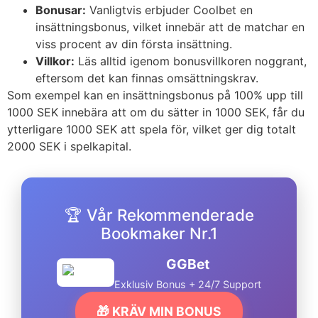
Bonusar:
Vanligtvis erbjuder Coolbet en
insättningsbonus, vilket innebär att de matchar en
viss procent av din första insättning.
Villkor:
Läs alltid igenom bonusvillkoren noggrant,
eftersom det kan finnas omsättningskrav.
Som exempel kan en insättningsbonus på 100% upp till
1000 SEK innebära att om du sätter in 1000 SEK, får du
ytterligare 1000 SEK att spela för, vilket ger dig totalt
2000 SEK i spelkapital.
🏆 Vår Rekommenderade
Bookmaker Nr.1
GGBet
Exklusiv Bonus + 24/7 Support
🎁 KRÄV MIN BONUS