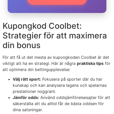
Kupongkod Coolbet:
Strategier för att maximera
din bonus
För att få ut det mesta av kupongkoden Coolbet är det
viktigt att ha en strategi. Här är några
praktiska tips
för
att optimera din bettingupplevelse:
Välj rätt sport:
Fokusera på sporter där du har
kunskap och kan analysera lagens och spelarnas
prestationer noggrant.
Jämför odds:
Använd oddsjämförelsesajter för att
säkerställa att du alltid får de bästa oddsen för
dina satsningar.