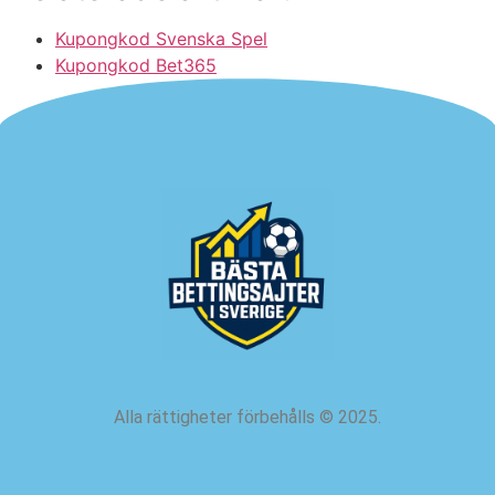
Kupongkod Svenska Spel
Kupongkod Bet365
Alla rättigheter förbehålls
©
2025.