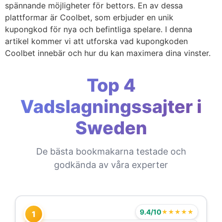
spännande möjligheter för bettors. En av dessa
plattformar är Coolbet, som erbjuder en unik
kupongkod för nya och befintliga spelare. I denna
artikel kommer vi att utforska vad kupongkoden
Coolbet innebär och hur du kan maximera dina vinster.
Top 4
Vadslagningssajter i
Sweden
De bästa bookmakarna testade och
godkända av våra experter
9.4/10
★★★★★
1