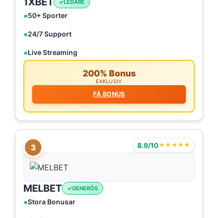
1XBET
LEDARE
50+ Sporter
24/7 Support
Live Streaming
200% Bonus
EXKLUSIV
FÅ BONUS
8.9/10
★★★★★
3
MELBET
GENERÖS
Stora Bonusar