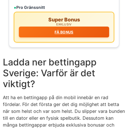
Pro Gränssnitt
Super Bonus
EXKLUSIV
FÅ BONUS
Ladda ner bettingapp
Sverige: Varför är det
viktigt?
Att ha en bettingapp på din mobil innebär en rad
fördelar. För det första ger det dig möjlighet att betta
när som helst och var som helst. Du slipper vara bunden
till en dator eller en fysisk spelbutik. Dessutom kan
många bettingappar erbjuda exklusiva bonusar och