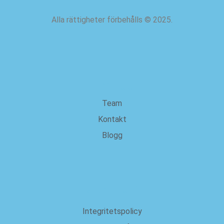
Alla rättigheter förbehålls
©
2025.
om oss
Team
Kontakt
Blogg
Juridisk
Integritetspolicy