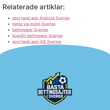
Relaterade artiklar:
sportspel app Android Sverige
betta via mobil Sverige
bettingapp Sverige
buggfri bettingapp Sverige
sportspel app iOS Sverige