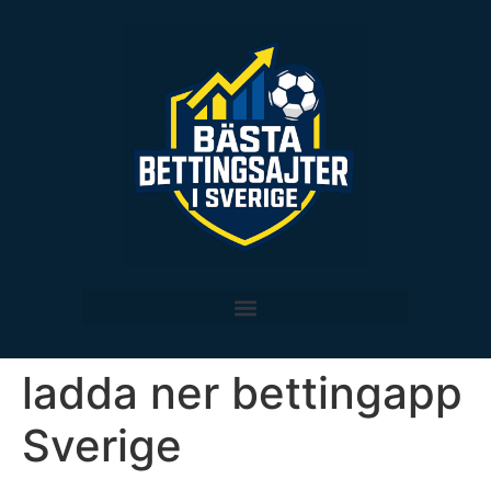
ladda ner bettingapp
Sverige