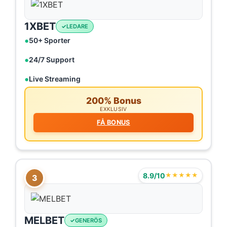
1XBET
LEDARE
50+ Sporter
24/7 Support
Live Streaming
200% Bonus
EXKLUSIV
FÅ BONUS
8.9/10
★★★★★
3
MELBET
GENERÖS