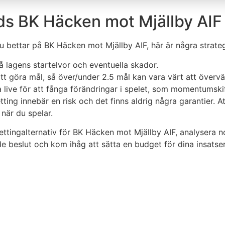
dds BK Häcken mot Mjällby AIF
u bettar på BK Häcken mot Mjällby AIF, här är några strateg
å lagens startelvor och eventuella skador.
tt göra mål, så över/under 2.5 mål kan vara värt att överv
 live för att fånga förändringar i spelet, som momentumski
etting innebär en risk och det finns aldrig några garantier. 
 när du spelar.
ttingalternativ för BK Häcken mot Mjällby AIF, analysera n
 beslut och kom ihåg att sätta en budget för dina insatser. 