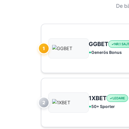
De b
GGBET
NR.1 SAJ
1
Generös Bonus
1XBET
LEDARE
2
50+ Sporter