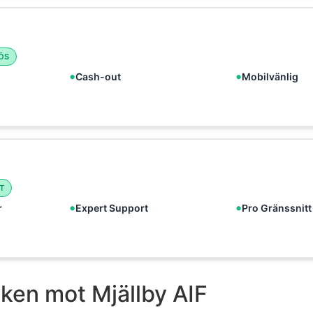
ÖS
Cash-out
Mobilvänlig
T
r
Expert Support
Pro Gränssnitt
ken mot Mjällby AIF