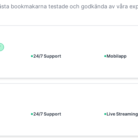
ästa bookmakarna testade och godkända av våra exp
T
24/7 Support
Mobilapp
24/7 Support
Live Streamin