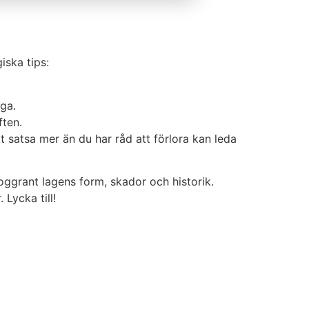
iska tips:
äga.
ften.
Att satsa mer än du har råd att förlora kan leda
oggrant lagens form, skador och historik.
Lycka till!