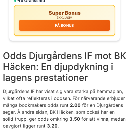
Pro Gränssnitt
Super Bonus
EXKLUSIV
FÅ BONUS
Odds Djurgårdens IF mot BK
Häcken: En djupdykning i
lagens prestationer
Djurgårdens IF har visat sig vara starka på hemmaplan,
vilket ofta reflekteras i oddsen. För närvarande erbjuder
många bookmakers odds runt
2.00
för en Djurgårdens
seger. Å andra sidan, BK Häcken, som också har en
solid trupp, ger odds omkring
3.50
för att vinna, medan
oavgjort ligger runt
3.20
.