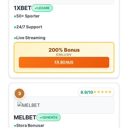
1XBET
LEDARE
50+ Sporter
24/7 Support
Live Streaming
200% Bonus
EXKLUSIV
FÅ BONUS
8.9/10
★★★★★
3
MELBET
GENERÖS
Stora Bonusar