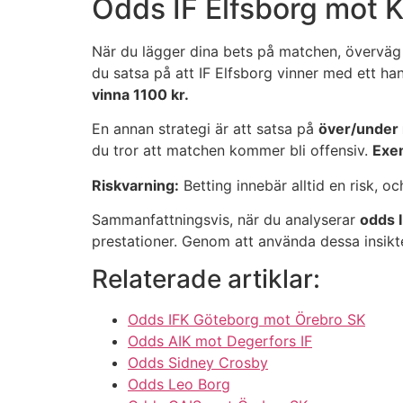
Odds IF Elfsborg mot 
När du lägger dina bets på matchen, övervä
du satsa på att IF Elfsborg vinner med ett han
vinna 1100 kr.
En annan strategi är att satsa på
över/under
du tror att matchen kommer bli offensiv.
Exem
Riskvarning:
Betting innebär alltid en risk, och
Sammanfattningsvis, när du analyserar
odds 
prestationer. Genom att använda dessa insikt
Relaterade artiklar:
Odds IFK Göteborg mot Örebro SK
Odds AIK mot Degerfors IF
Odds Sidney Crosby
Odds Leo Borg