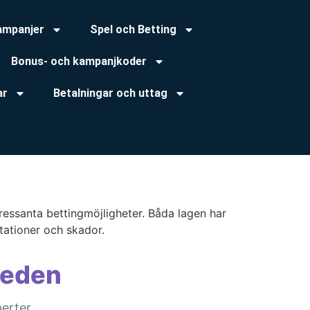
ampanjer
Spel och Betting
Bonus- och kampanjkoder
ar
Betalningar och uttag
ressanta bettingmöjligheter. Båda lagen har
tationer och skador.
weden
erter