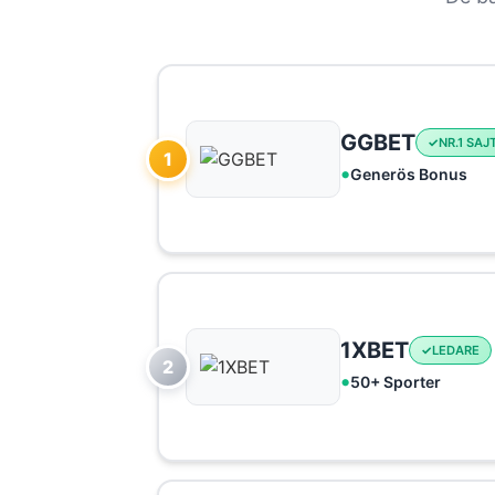
GGBET
NR.1 SAJ
1
Generös Bonus
1XBET
LEDARE
2
50+ Sporter