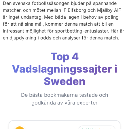
Den svenska fotbollssäsongen bjuder på spännande
matcher, och mötet mellan IF Elfsborg och Mjällby AIF
är inget undantag. Med båda lagen i behov av poäng
för att nå sina mål, kommer denna match att bli en
intressant möjlighet för sportbetting-entusiaster. Här är
en djupdykning i odds och analyser för denna match.
Top 4
Vadslagningssajter i
Sweden
De bästa bookmakarna testade och
godkända av våra experter