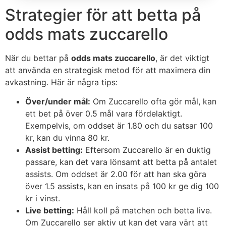
Strategier för att betta på
odds mats zuccarello
När du bettar på
odds mats zuccarello
, är det viktigt
att använda en strategisk metod för att maximera din
avkastning. Här är några tips:
Över/under mål:
Om Zuccarello ofta gör mål, kan
ett bet på över 0.5 mål vara fördelaktigt.
Exempelvis, om oddset är 1.80 och du satsar 100
kr, kan du vinna 80 kr.
Assist betting:
Eftersom Zuccarello är en duktig
passare, kan det vara lönsamt att betta på antalet
assists. Om oddset är 2.00 för att han ska göra
över 1.5 assists, kan en insats på 100 kr ge dig 100
kr i vinst.
Live betting:
Håll koll på matchen och betta live.
Om Zuccarello ser aktiv ut kan det vara värt att