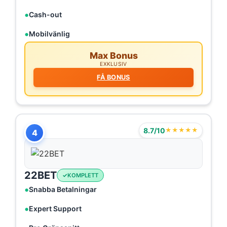
Cash-out
Mobilvänlig
Max Bonus
EXKLUSIV
FÅ BONUS
8.7/10
★★★★★
4
22BET
KOMPLETT
Snabba Betalningar
Expert Support