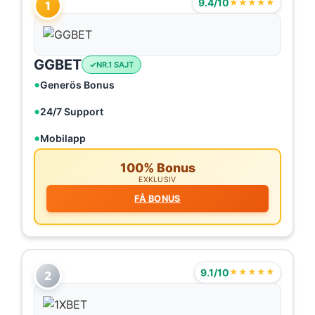
9.4/10
★★★★★
1
GGBET
NR.1 SAJT
Generös Bonus
24/7 Support
Mobilapp
100% Bonus
EXKLUSIV
FÅ BONUS
9.1/10
★★★★★
2