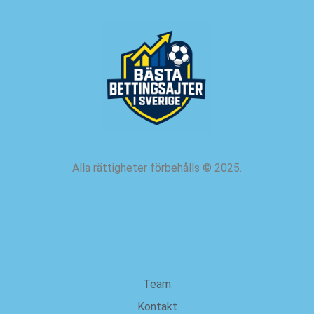
Alla rättigheter förbehålls
©
2025.
om oss
Team
Kontakt