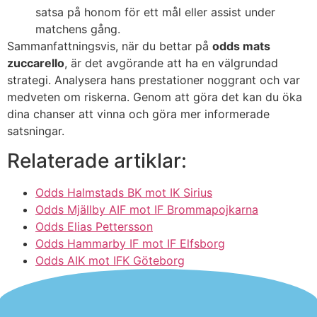
satsa på honom för ett mål eller assist under
matchens gång.
Sammanfattningsvis, när du bettar på
odds mats
zuccarello
, är det avgörande att ha en välgrundad
strategi. Analysera hans prestationer noggrant och var
medveten om riskerna. Genom att göra det kan du öka
dina chanser att vinna och göra mer informerade
satsningar.
Relaterade artiklar:
Odds Halmstads BK mot IK Sirius
Odds Mjällby AIF mot IF Brommapojkarna
Odds Elias Pettersson
Odds Hammarby IF mot IF Elfsborg
Odds AIK mot IFK Göteborg