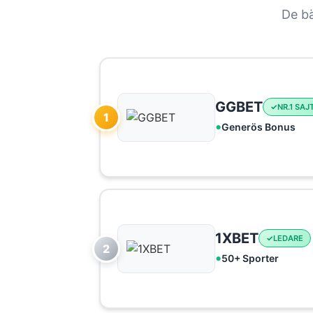
De b
GGBET
NR.1 SAJ
1
Generös Bonus
1XBET
LEDARE
2
50+ Sporter