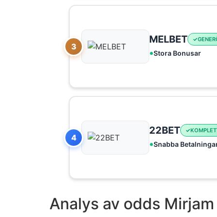
MELBET
GENER
3
Stora Bonusar
22BET
KOMPLET
4
Snabba Betalninga
Analys av odds Mirjam