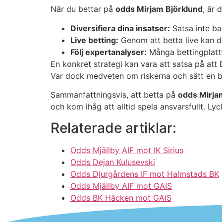
När du bettar på
odds Mirjam Björklund
, är 
Diversifiera dina insatser:
Satsa inte ba
Live betting:
Genom att betta live kan d
Följ expertanalyser:
Många bettingplattf
En konkret strategi kan vara att satsa på att B
Var dock medveten om riskerna och sätt en b
Sammanfattningsvis, att betta på
odds Mirja
och kom ihåg att alltid spela ansvarsfullt. Lycka
Relaterade artiklar:
Odds Mjällby AIF mot IK Sirius
Odds Dejan Kulusevski
Odds Djurgårdens IF mot Halmstads BK
Odds Mjällby AIF mot GAIS
Odds BK Häcken mot GAIS