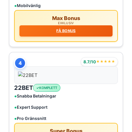
Mobilvänlig
Max Bonus
EXKLUSIV
FÅ BONUS
8.7/10
★★★★★
4
22BET
KOMPLETT
Snabba Betalningar
Expert Support
Pro Gränssnitt
Super Bonus