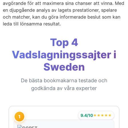
avgörande för att maximera sina chanser att vinna. Med
en djupgående analys av lagets prestationer, spelare
och matcher, kan du göra informerade beslut som kan
leda till lönsamma resultat.
Top 4
Vadslagningssajter i
Sweden
De bästa bookmakarna testade och
godkända av våra experter
9.4/10
★★★★★
1