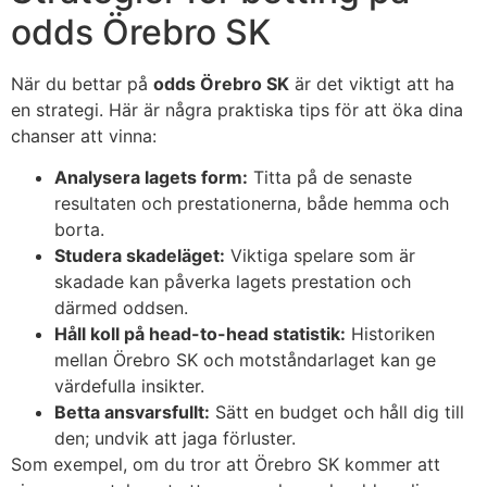
odds Örebro SK
När du bettar på
odds Örebro SK
är det viktigt att ha
en strategi. Här är några praktiska tips för att öka dina
chanser att vinna:
Analysera lagets form:
Titta på de senaste
resultaten och prestationerna, både hemma och
borta.
Studera skadeläget:
Viktiga spelare som är
skadade kan påverka lagets prestation och
därmed oddsen.
Håll koll på head-to-head statistik:
Historiken
mellan Örebro SK och motståndarlaget kan ge
värdefulla insikter.
Betta ansvarsfullt:
Sätt en budget och håll dig till
den; undvik att jaga förluster.
Som exempel, om du tror att Örebro SK kommer att