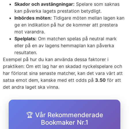
Skador och avstängningar:
Spelare som saknas
kan påverka lagets prestation betydligt.
Inbördes möten:
Tidigare möten mellan lagen kan
ge en indikation på hur de kommer att prestera
mot varandra.
Spelplats:
Om matchen spelas på neutral mark
eller på en av lagens hemmaplan kan påverka
resultaten.
Exempel på hur du kan använda dessa faktorer i
praktiken: Om ett lag har en skadad nyckelspelare och
har förlorat sina senaste matcher, kan det vara värt att
satsa emot dem, kanske med ett odds på
3.50
för att
det andra laget ska vinna.
🏆 Vår Rekommenderade
Bookmaker Nr.1