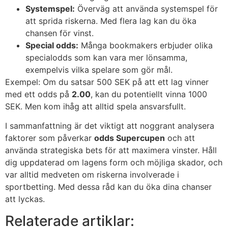
Systemspel:
Överväg att använda systemspel för
att sprida riskerna. Med flera lag kan du öka
chansen för vinst.
Special odds:
Många bookmakers erbjuder olika
specialodds som kan vara mer lönsamma,
exempelvis vilka spelare som gör mål.
Exempel: Om du satsar 500 SEK på att ett lag vinner
med ett odds på
2.00
, kan du potentiellt vinna 1000
SEK. Men kom ihåg att alltid spela ansvarsfullt.
I sammanfattning är det viktigt att noggrant analysera
faktorer som påverkar
odds Supercupen
och att
använda strategiska bets för att maximera vinster. Håll
dig uppdaterad om lagens form och möjliga skador, och
var alltid medveten om riskerna involverade i
sportbetting. Med dessa råd kan du öka dina chanser
att lyckas.
Relaterade artiklar: