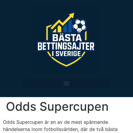
Odds Supercupen
Odds Supercupen är en av de mest spännande
händelserna inom fotbollsvärlden, där de två bästa