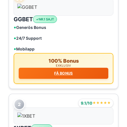
GGBET
NR.1 SAJT
Generös Bonus
24/7 Support
Mobilapp
100% Bonus
EXKLUSIV
FÅ BONUS
9.1/10
★★★★★
2