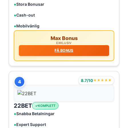
Stora Bonusar
Cash-out
Mobilvänlig
Max Bonus
EXKLUSIV
FÅ BONUS
8.7/10
★★★★★
4
22BET
KOMPLETT
Snabba Betalningar
Expert Support