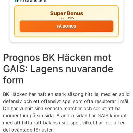
Pro Gränssnitt
Super Bonus
EXKLUSIV
FÅ BONUS
Prognos BK Häcken mot
GAIS: Lagens nuvarande
form
BK Häcken har haft en stark säsong hittills, med en solid
defensiv och ett offensivt spel som ofta resulterar i mål.
De har vunnit sina senaste matcher och ser ut att ha
momentum på sin sida. Å andra sidan har GAIS kämpat
med att hitta rätt balans i sitt spel, vilket har lett till en
del oväntade förluster.