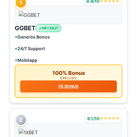
9.4/10
★★★★★
1
GGBET
NR.1 SAJT
Generös Bonus
24/7 Support
Mobilapp
100% Bonus
EXKLUSIV
FÅ BONUS
9.1/10
★★★★★
2