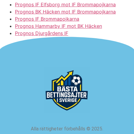
Prognos IF Elfsborg mot IF Brommapojkarna
Prognos BK Häcken mot IF Brommapojkarna
Prognos IF Brommapojkarna
Prognos Hammarby IF mot BK Häcken
Prognos Djurgårdens IF
Alla rättigheter förbehålls
©
2025.