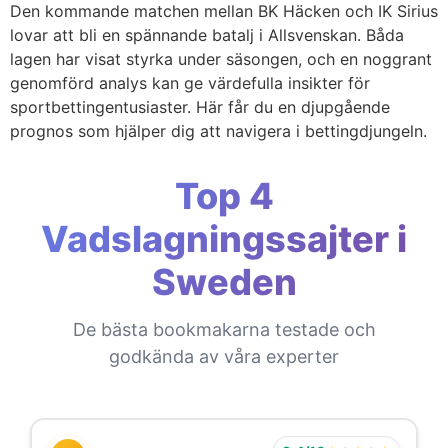
Den kommande matchen mellan BK Häcken och IK Sirius
lovar att bli en spännande batalj i Allsvenskan. Båda
lagen har visat styrka under säsongen, och en noggrant
genomförd analys kan ge värdefulla insikter för
sportbettingentusiaster. Här får du en djupgående
prognos som hjälper dig att navigera i bettingdjungeln.
Top 4
Vadslagningssajter i
Sweden
De bästa bookmakarna testade och
godkända av våra experter