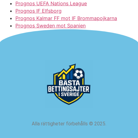
Prognos UEFA Nations League
Prognos IF Elfsborg
Prognos Kalmar FF mot IF Brommapojkarna
Prognos Sweden mot Spanien
Alla rättigheter förbehålls
©
2025.