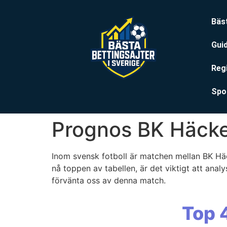
Bäs
Gui
Reg
Spo
Prognos BK Häcke
Inom svensk fotboll är matchen mellan BK Häc
nå toppen av tabellen, är det viktigt att anal
förvänta oss av denna match.
Top 