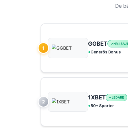
De b
GGBET
NR.1 SAJ
1
Generös Bonus
1XBET
LEDARE
2
50+ Sporter