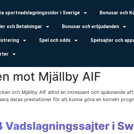
ta sportvadslagningssidor i Sverige
Bonusar och K
der och Betalningar
Bonusar och erbjudanden
istrering
Spel och odds
Spelsajter och app
rter
n mot Mjällby AIF
ken och Mjällby AIF alltid en intressant och spännande aff
ysera deras prestationer för att kunna göra en korrekt progn
4 Vadslagningssajter i S