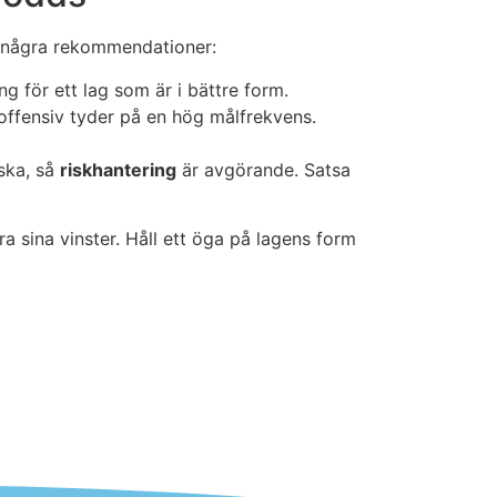
är några rekommendationer:
ng för ett lag som är i bättre form.
offensiv tyder på en hög målfrekvens.
aska, så
riskhantering
är avgörande. Satsa
 sina vinster. Håll ett öga på lagens form