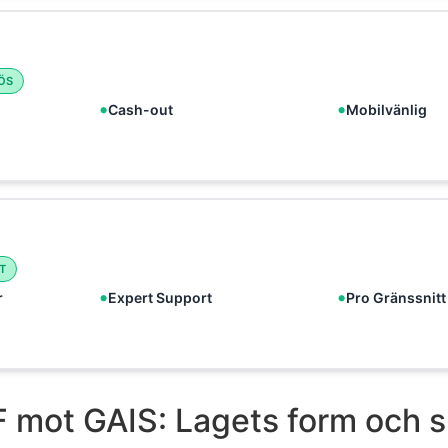
ÖS
Cash-out
Mobilvänlig
T
r
Expert Support
Pro Gränssnitt
F mot GAIS: Lagets form och 