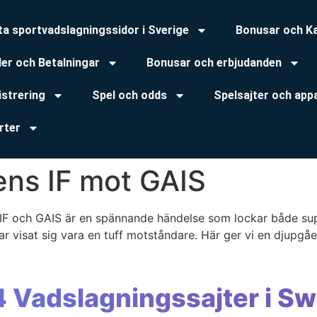
ta sportvadslagningssidor i Sverige
Bonusar och K
der och Betalningar
Bonusar och erbjudanden
istrering
Spel och odds
Spelsajter och app
rter
ens IF mot GAIS
F och GAIS är en spännande händelse som lockar både sup
ar visat sig vara en tuff motståndare. Här ger vi en djup
4 Vadslagningssajter i S