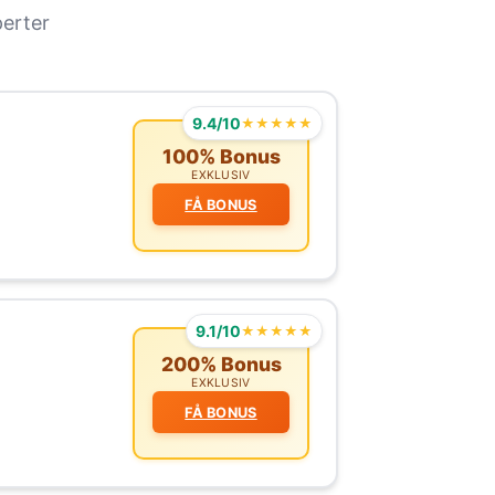
erter
9.4/10
★★★★★
100% Bonus
EXKLUSIV
FÅ BONUS
9.1/10
★★★★★
200% Bonus
EXKLUSIV
g
FÅ BONUS