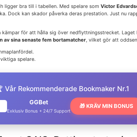
h ligger bra till i tabellen. Med spelare som
Victor Edvards
yrka. Dock kan skador påverka deras prestation. Just nu r
 kämpar för att hålla sig över nedflyttningsstrecket. Laget
n av sina senaste fem bortamatcher
, vilket gör att oddse
mmaplanfördel.
iktiga spelare.
 Vår Rekommenderade Bookmaker Nr.1
GGBet
🎁 KRÄV MIN BONUS
Exklusiv Bonus + 24/7 Support