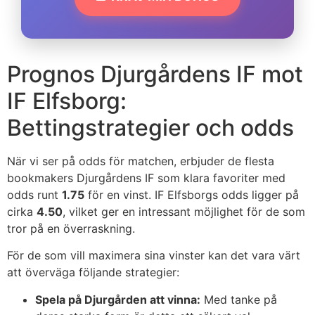
Prognos Djurgårdens IF mot
IF Elfsborg:
Bettingstrategier och odds
När vi ser på odds för matchen, erbjuder de flesta
bookmakers Djurgårdens IF som klara favoriter med
odds runt
1.75
för en vinst. IF Elfsborgs odds ligger på
cirka
4.50
, vilket ger en intressant möjlighet för de som
tror på en överraskning.
För de som vill maximera sina vinster kan det vara värt
att överväga följande strategier:
Spela på Djurgården att vinna:
Med tanke på