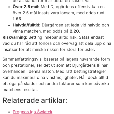
deras starka form är detta ett säkert val.
Över 2.5 mål:
Med Djurgårdens offensiv kan en
över 2.5 mål insats vara lönsam, med odds runt
1.85
.
Halvtid/fulltid:
Djurgården att leda vid halvtid och
vinna matchen, med odds på
2.20
.
Riskvarning:
Betting innebär alltid risk. Satsa endast
vad du har råd att förlora och överväg att dela upp dina
insatser för att minska risken för stora förluster.
Sammanfattningsvis, baserat på lagens nuvarande form
och prestationer, ser det ut som att Djurgårdens IF har
överhanden i denna match. Med rätt bettingstrategier
kan du maximera dina vinstmöjligheter. Håll dock alltid
ett öga på skador och andra faktorer som kan påverka
matchens resultat.
Relaterade artiklar:
Prognos Iga Świątek