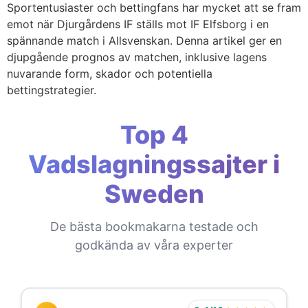
Sportentusiaster och bettingfans har mycket att se fram
emot när Djurgårdens IF ställs mot IF Elfsborg i en
spännande match i Allsvenskan. Denna artikel ger en
djupgående prognos av matchen, inklusive lagens
nuvarande form, skador och potentiella
bettingstrategier.
Top 4
Vadslagningssajter i
Sweden
De bästa bookmakarna testade och
godkända av våra experter