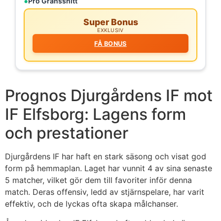
Pro Gränssnitt
Super Bonus
EXKLUSIV
FÅ BONUS
Prognos Djurgårdens IF mot
IF Elfsborg: Lagens form
och prestationer
Djurgårdens IF har haft en stark säsong och visat god
form på hemmaplan. Laget har vunnit 4 av sina senaste
5 matcher, vilket gör dem till favoriter inför denna
match. Deras offensiv, ledd av stjärnspelare, har varit
effektiv, och de lyckas ofta skapa målchanser.