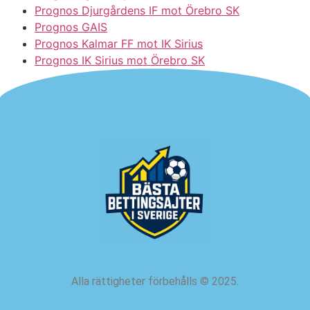
Prognos Djurgårdens IF mot Örebro SK
Prognos GAIS
Prognos Kalmar FF mot IK Sirius
Prognos IK Sirius mot Örebro SK
Alla rättigheter förbehålls
©
2025.