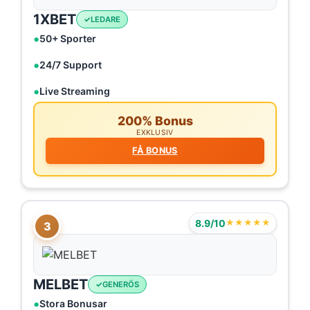
1XBET
LEDARE
50+ Sporter
24/7 Support
Live Streaming
200% Bonus
EXKLUSIV
FÅ BONUS
8.9/10
★★★★★
3
MELBET
GENERÖS
Stora Bonusar