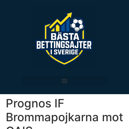
Prognos IF
Brommapojkarna mot