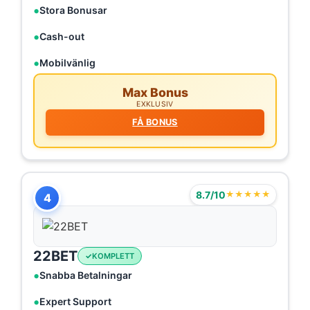
Stora Bonusar
Cash-out
Mobilvänlig
Max Bonus
EXKLUSIV
FÅ BONUS
8.7/10
★★★★★
4
22BET
KOMPLETT
Snabba Betalningar
Expert Support