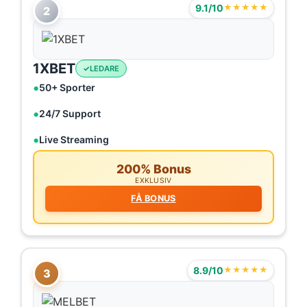
9.1/10
★★★★★
2
1XBET
LEDARE
50+ Sporter
24/7 Support
Live Streaming
200% Bonus
EXKLUSIV
FÅ BONUS
8.9/10
★★★★★
3