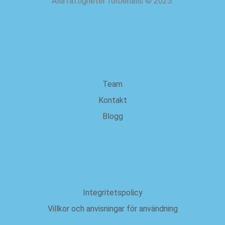
Alla rättigheter förbehålls
©
2025.
om oss
Team
Kontakt
Blogg
Juridisk
Integritetspolicy
Villkor och anvisningar för användning