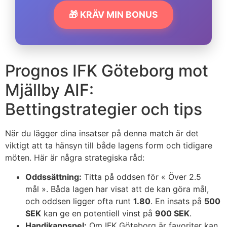
🎁 KRÄV MIN BONUS
Prognos IFK Göteborg mot
Mjällby AIF:
Bettingstrategier och tips
När du lägger dina insatser på denna match är det
viktigt att ta hänsyn till både lagens form och tidigare
möten. Här är några strategiska råd:
Oddssättning:
Titta på oddsen för « Över 2.5
mål ». Båda lagen har visat att de kan göra mål,
och oddsen ligger ofta runt
1.80
. En insats på
500
SEK
kan ge en potentiell vinst på
900 SEK
.
Handikappspel:
Om IFK Göteborg är favoriter kan