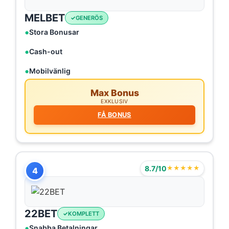
MELBET
GENERÖS
Stora Bonusar
Cash-out
Mobilvänlig
Max Bonus
EXKLUSIV
FÅ BONUS
8.7/10
★★★★★
4
22BET
KOMPLETT
Snabba Betalningar