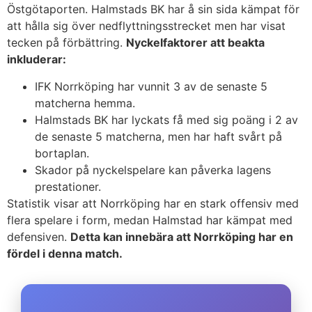
Östgötaporten. Halmstads BK har å sin sida kämpat för
att hålla sig över nedflyttningsstrecket men har visat
tecken på förbättring.
Nyckelfaktorer att beakta
inkluderar:
IFK Norrköping har vunnit 3 av de senaste 5
matcherna hemma.
Halmstads BK har lyckats få med sig poäng i 2 av
de senaste 5 matcherna, men har haft svårt på
bortaplan.
Skador på nyckelspelare kan påverka lagens
prestationer.
Statistik visar att Norrköping har en stark offensiv med
flera spelare i form, medan Halmstad har kämpat med
defensiven.
Detta kan innebära att Norrköping har en
fördel i denna match.