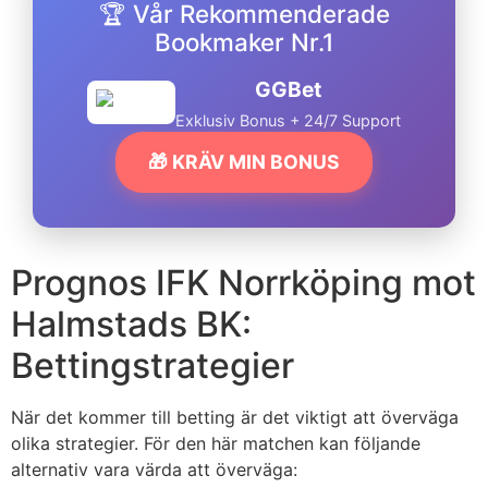
🏆 Vår Rekommenderade
Bookmaker Nr.1
GGBet
Exklusiv Bonus + 24/7 Support
🎁 KRÄV MIN BONUS
Prognos IFK Norrköping mot
Halmstads BK:
Bettingstrategier
När det kommer till betting är det viktigt att överväga
olika strategier. För den här matchen kan följande
alternativ vara värda att överväga: