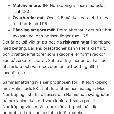
Matchvinnare:
IFK Norrköping vinner med odds
runt 1.80.
Över/under mål:
Över 2.5 mål kan vara ett bra val
med odds på 1.95.
Båda lag att göra mål:
Detta alternativ ger ofta bra
avkastning, och oddsen ligger runt 1.75.
Det är också viktigt att beakta
riskvarningar
i samband
med betting. Lagens prestationer kan variera kraftigt,
och oväntade faktorer som skador eller formsvackor
kan påverka resultatet. Satsa aldrig mer än du har råd
att förlora och var medveten om att betting alltid
innebär en risk.
Sammanfattningsvis ser prognosen för IFK Norrköping
mot Halmstads BK ut att luta åt en hemmaseger. Med
Norrköpings starka offensiv och Halmstads svårigheter
på bortaplan, kan det vara klokt att satsa på att
Norrköping vinner. Var dock försiktig och håll dig
uppdaterad på lagens status inför matchen.