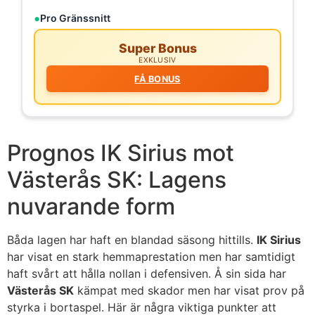
Pro Gränssnitt
Super Bonus
EXKLUSIV
FÅ BONUS
Prognos IK Sirius mot
Västerås SK: Lagens
nuvarande form
Båda lagen har haft en blandad säsong hittills.
IK Sirius
har visat en stark hemmaprestation men har samtidigt
haft svårt att hålla nollan i defensiven. Å sin sida har
Västerås SK
kämpat med skador men har visat prov på
styrka i bortaspel. Här är några viktiga punkter att