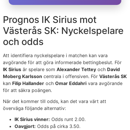
Prognos IK Sirius mot
Västerås SK: Nyckelspelare
och odds
Att identifiera nyckelspelare i matchen kan vara
avgörande för att göra informerade bettingbeslut. För
IK Sirius
är spelare som
Alexander Tettey
och
David
Moberg Karlsson
centrala i offensiven. För
Västerås SK
kan
Filip Hallander
och
Omar Eddahri
vara avgörande
för att säkra poängen.
När det kommer till odds, kan det vara värt att
överväga följande alternativ:
IK Sirius vinner:
Odds runt 2.00.
Oavgjort:
Odds på cirka 3.50.