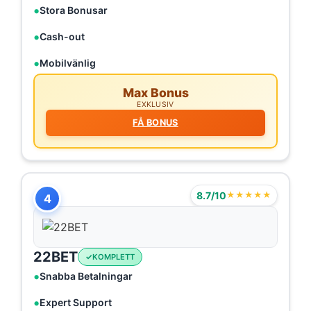
Stora Bonusar
Cash-out
Mobilvänlig
Max Bonus
EXKLUSIV
FÅ BONUS
8.7/10
★★★★★
4
22BET
KOMPLETT
Snabba Betalningar
Expert Support