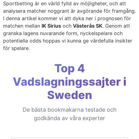
Sportbetting är en värld fylld av möjligheter, och att
analysera matcher noggrant är avgörande för framgång.
I denna artikel kommer vi att dyka ner i prognosen för
matchen mellan
IK Sirius
och
Västerås SK
. Genom att
granska lagens nuvarande form, nyckelspelare och
potentiella odds hoppas vi kunna ge värdefulla insikter
för spelare.
Top 4
Vadslagningssajter i
Sweden
De bästa bookmakarna testade och
godkända av våra experter