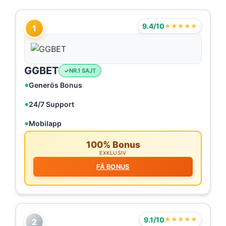
9.4/10
★★★★★
1
GGBET
NR.1 SAJT
Generös Bonus
24/7 Support
Mobilapp
100% Bonus
EXKLUSIV
FÅ BONUS
9.1/10
★★★★★
2