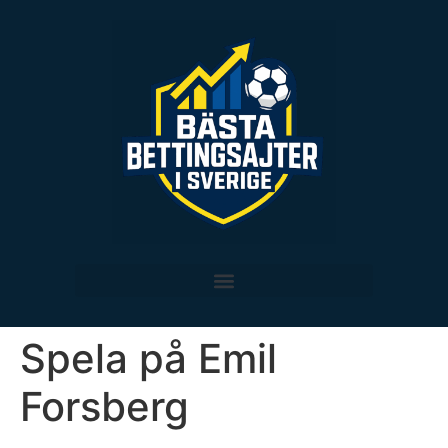
Spela på Emil
Forsberg