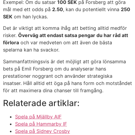
Exempel: Om du satsar
100 SEK
på Forsberg att göra
mål med ett odds på
2.50
, kan du potentiellt vinna
250
SEK
om han lyckas.
Det är viktigt att komma ihåg att betting alltid medför
risker.
Överväg att endast satsa pengar du har råd att
förlora
och var medveten om att även de bästa
spelarna kan ha svackor.
Sammanfattningsvis är det möjligt att göra lönsamma
bets på Emil Forsberg om du analyserar hans
prestationer noggrant och använder strategiska
insatser. Håll alltid ett öga på hans form och motståndet
för att maximera dina chanser till framgång.
Relaterade artiklar:
Spela på Mjällby AIF
Spela på Hammarby IF
Spela på Sidney Crosby