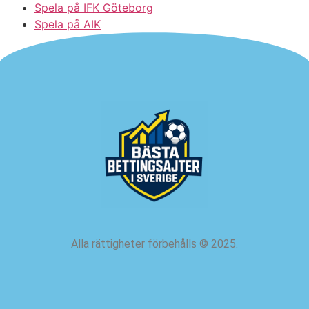
Spela på IFK Göteborg
Spela på AIK
Alla rättigheter förbehålls
©
2025.