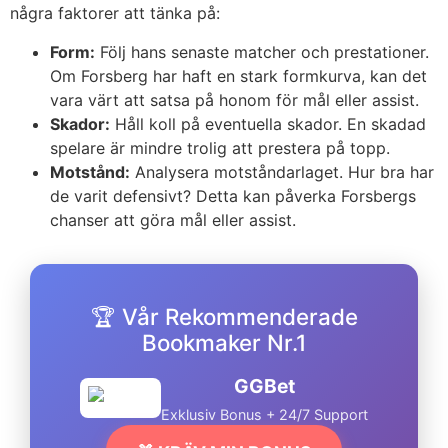
några faktorer att tänka på:
Form:
Följ hans senaste matcher och prestationer.
Om Forsberg har haft en stark formkurva, kan det
vara värt att satsa på honom för mål eller assist.
Skador:
Håll koll på eventuella skador. En skadad
spelare är mindre trolig att prestera på topp.
Motstånd:
Analysera motståndarlaget. Hur bra har
de varit defensivt? Detta kan påverka Forsbergs
chanser att göra mål eller assist.
🏆 Vår Rekommenderade
Bookmaker Nr.1
GGBet
Exklusiv Bonus + 24/7 Support