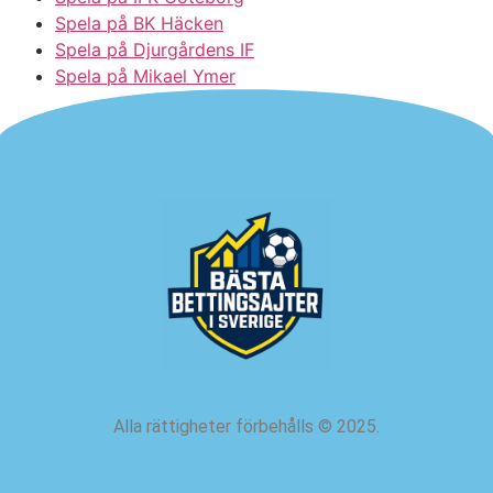
Spela på BK Häcken
Spela på Djurgårdens IF
Spela på Mikael Ymer
Alla rättigheter förbehålls
©
2025.