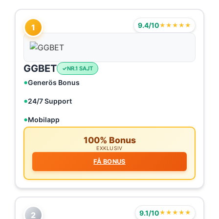
9.4/10
★★★★★
1
GGBET
NR.1 SAJT
Generös Bonus
24/7 Support
Mobilapp
100% Bonus
EXKLUSIV
FÅ BONUS
9.1/10
★★★★★
2