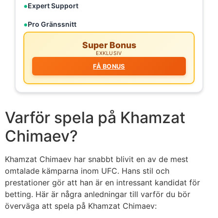
Expert Support
Pro Gränssnitt
Super Bonus
EXKLUSIV
FÅ BONUS
Varför spela på Khamzat
Chimaev?
Khamzat Chimaev har snabbt blivit en av de mest
omtalade kämparna inom UFC. Hans stil och
prestationer gör att han är en intressant kandidat för
betting. Här är några anledningar till varför du bör
överväga att spela på Khamzat Chimaev: