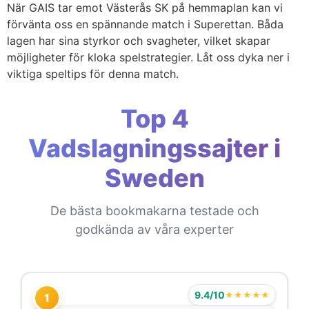
När GAIS tar emot Västerås SK på hemmaplan kan vi
förvänta oss en spännande match i Superettan. Båda
lagen har sina styrkor och svagheter, vilket skapar
möjligheter för kloka spelstrategier. Låt oss dyka ner i
viktiga speltips för denna match.
Top 4
Vadslagningssajter i
Sweden
De bästa bookmakarna testade och
godkända av våra experter
9.4/10
★★★★★
1