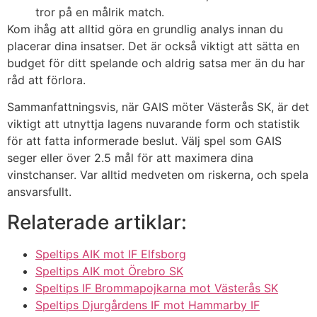
tror på en målrik match.
Kom ihåg att alltid göra en grundlig analys innan du
placerar dina insatser. Det är också viktigt att sätta en
budget för ditt spelande och aldrig satsa mer än du har
råd att förlora.
Sammanfattningsvis, när GAIS möter Västerås SK, är det
viktigt att utnyttja lagens nuvarande form och statistik
för att fatta informerade beslut. Välj spel som GAIS
seger eller över 2.5 mål för att maximera dina
vinstchanser. Var alltid medveten om riskerna, och spela
ansvarsfullt.
Relaterade artiklar:
Speltips AIK mot IF Elfsborg
Speltips AIK mot Örebro SK
Speltips IF Brommapojkarna mot Västerås SK
Speltips Djurgårdens IF mot Hammarby IF