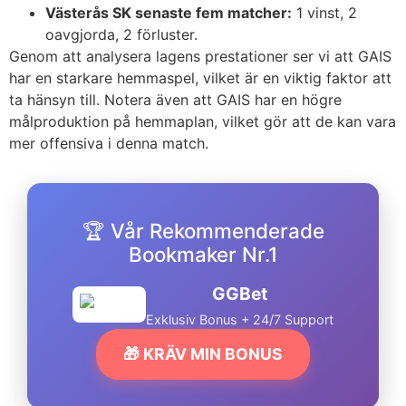
Västerås SK senaste fem matcher:
1 vinst, 2
oavgjorda, 2 förluster.
Genom att analysera lagens prestationer ser vi att GAIS
har en starkare hemmaspel, vilket är en viktig faktor att
ta hänsyn till. Notera även att GAIS har en högre
målproduktion på hemmaplan, vilket gör att de kan vara
mer offensiva i denna match.
🏆 Vår Rekommenderade
Bookmaker Nr.1
GGBet
Exklusiv Bonus + 24/7 Support
🎁 KRÄV MIN BONUS