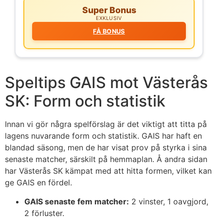
Super Bonus
EXKLUSIV
FÅ BONUS
Speltips GAIS mot Västerås
SK: Form och statistik
Innan vi gör några spelförslag är det viktigt att titta på
lagens nuvarande form och statistik. GAIS har haft en
blandad säsong, men de har visat prov på styrka i sina
senaste matcher, särskilt på hemmaplan. Å andra sidan
har Västerås SK kämpat med att hitta formen, vilket kan
ge GAIS en fördel.
GAIS senaste fem matcher:
2 vinster, 1 oavgjord,
2 förluster.