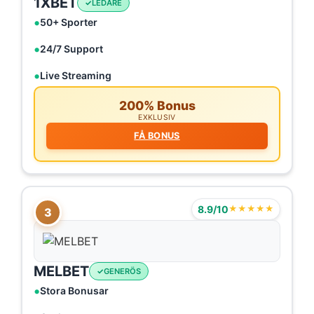
1XBET
LEDARE
50+ Sporter
24/7 Support
Live Streaming
200% Bonus
EXKLUSIV
FÅ BONUS
8.9/10
★★★★★
3
MELBET
GENERÖS
Stora Bonusar