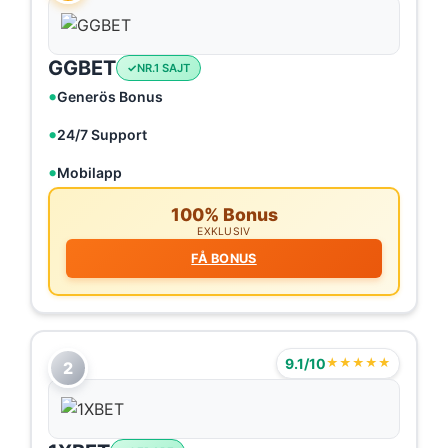
GGBET
NR.1 SAJT
Generös Bonus
24/7 Support
Mobilapp
100% Bonus
EXKLUSIV
FÅ BONUS
9.1/10
★★★★★
2