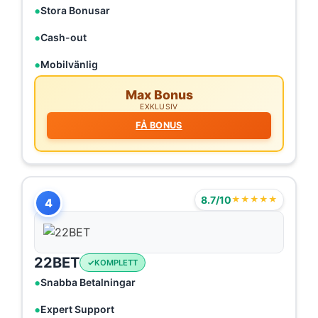
Stora Bonusar
Cash-out
Mobilvänlig
Max Bonus
EXKLUSIV
FÅ BONUS
8.7/10
★★★★★
4
22BET
KOMPLETT
Snabba Betalningar
Expert Support