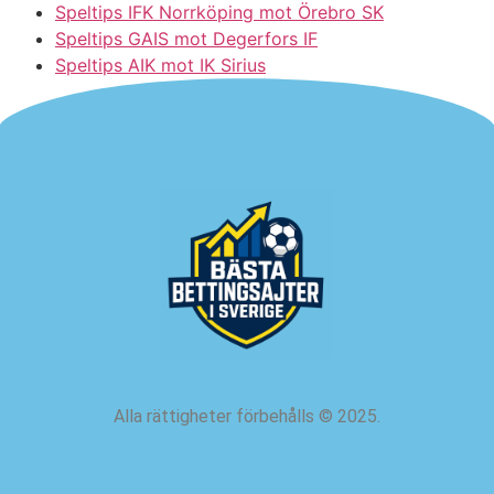
Speltips IFK Norrköping mot Örebro SK
Speltips GAIS mot Degerfors IF
Speltips AIK mot IK Sirius
Alla rättigheter förbehålls
©
2025.