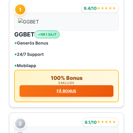
9.4/10
★★★★★
1
GGBET
NR.1 SAJT
Generös Bonus
24/7 Support
Mobilapp
100% Bonus
EXKLUSIV
FÅ BONUS
9.1/10
★★★★★
2