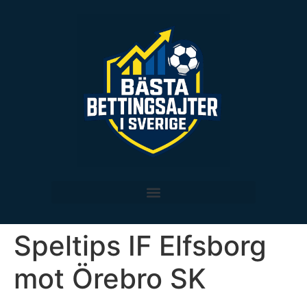
Speltips IF Elfsborg
mot Örebro SK