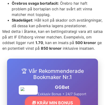
Örebros svaga bortafacit:
Örebro har haft
problem på bortaplan och har svårt att vinna
matcher mot topplag.
Skadeläget:
Håll koll på skador och avstängningar,
då dessa kan påverka lagens prestationer.
Med detta i åtanke, kan en bettingstrategi vara att satsa
på att IF Elfsborg vinner matchen. Exempelvis, om
oddset ligger runt
1.70
, kan en insats på
500 kronor
ge
en potentiell vinst på
850 kronor
inklusive insatsen.
🏆 Vår Rekommenderade
Bookmaker Nr.1
GGBet
Exklusiv Bonus + 24/7 Support
🎁 KRÄV MIN BONUS