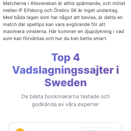
Matcherna i Allsvenskan är alltid spännande, och mötet
mellan IF Elfsborg och Örebro SK är inget undantag.
Med båda lagen som har något att bevisa, är detta en
match där speltips kan vara avgörande för att
maximera vinsterna. Här kommer en djupdykning i vad
som kan förväntas och hur du kan betta smart.
Top 4
Vadslagningssajter i
Sweden
De bästa bookmakarna testade och
godkända av våra experter