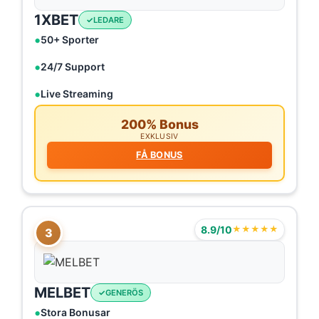
1XBET
LEDARE
50+ Sporter
24/7 Support
Live Streaming
200% Bonus
EXKLUSIV
FÅ BONUS
8.9/10
★★★★★
3
MELBET
GENERÖS
Stora Bonusar