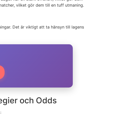
tcher, vilket gör dem till en tuff utmaning.
gar. Det är viktigt att ta hänsyn till lagens
tegier och Odds
: