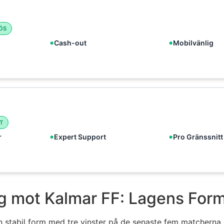
ÖS
Cash-out
Mobilvänlig
T
r
Expert Support
Pro Gränssnitt
g mot Kalmar FF: Lagens Form
 stabil form med tre vinster på de senaste fem matcherna. 