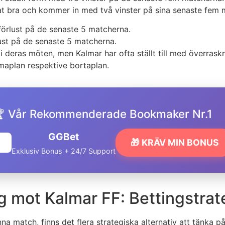
at bra och kommer in med två vinster på sina senaste fem ma
 förlust på de senaste 5 matcherna.
lust på de senaste 5 matcherna.
 deras möten, men Kalmar har ofta ställt till med överrasknin
aplan respektive bortaplan.
 Vår Rekommenderade Bookmaker Nr.1
GGBet
🎁 KRÄV MIN BONUS
Exklusiv Bonus + 24/7 Support
g mot Kalmar FF: Bettingstra
a match, finns det flera strategiska alternativ att tänka på