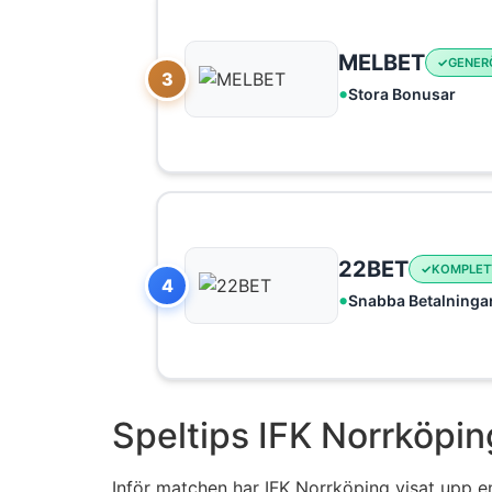
MELBET
GENER
3
Stora Bonusar
22BET
KOMPLET
4
Snabba Betalninga
Speltips IFK Norrköpin
Inför matchen har IFK Norrköping visat upp en