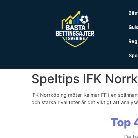
Bäs
Gui
Reg
Spo
Speltips IFK Norr
IFK Norrköping möter Kalmar FF i en spännand
och starka rivaliteter är det viktigt att analy
Top 
De b