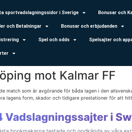
ta sportvadslagningssidor i Sverige
Bonusar och K
der och Betalningar
Bonusar och erbjudanden
istrering
Spel och odds
Spelsajter och app
rter
köping mot Kalmar FF
e match som är avgörande för båda lagen i den allsvenska 
sera lagens form, skador och tidigare prestationer för att hi
4 Vadslagningssajter i S
ästa bookmakarna testade och godkända av våra exp