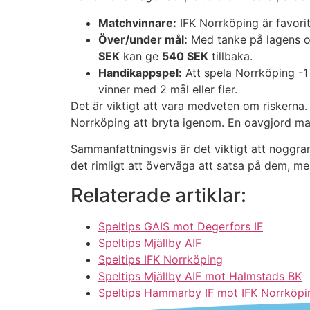
Matchvinnare:
IFK Norrköping är favor
Över/under mål:
Med tanke på lagens off
SEK
kan ge
540 SEK
tillbaka.
Handikappspel:
Att spela Norrköping -1
vinner med 2 mål eller fler.
Det är viktigt att vara medveten om riskerna.
Norrköping att bryta igenom. En oavgjord match
Sammanfattningsvis är det viktigt att noggr
det rimligt att överväga att satsa på dem, men s
Relaterade artiklar:
Speltips GAIS mot Degerfors IF
Speltips Mjällby AIF
Speltips IFK Norrköping
Speltips Mjällby AIF mot Halmstads BK
Speltips Hammarby IF mot IFK Norrköpi