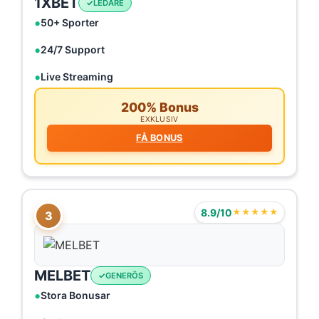
1XBET
LEDARE
50+ Sporter
24/7 Support
Live Streaming
200% Bonus
EXKLUSIV
FÅ BONUS
8.9/10
★★★★★
3
MELBET
GENERÖS
Stora Bonusar