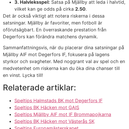
3. Halvleksspel:
Satsa på Mjällby att leda i halvtid,
vilket kan ge odds på cirka
2.50
.
Det är också viktigt att notera riskerna i dessa
satsningar. Mjällby är favoriter, men fotboll är
oförutsägbart. En överraskande prestation från
Degerfors kan förändra matchens dynamik.
Sammanfattningsvis, när du placerar dina satsningar på
Mjällby AIF mot Degerfors IF, fokusera på lagens
styrkor och svagheter. Med noggrant val av spel och en
medvetenhet om riskerna kan du öka dina chanser till
en vinst. Lycka till!
Relaterade artiklar:
Speltips Halmstads BK mot Degerfors IF
Speltips BK Häcken mot GAIS
Speltips Mjällby AIF mot IF Brommapojkarna
Speltips BK Häcken mot Västerås SK
Speltips Europamästerskapet