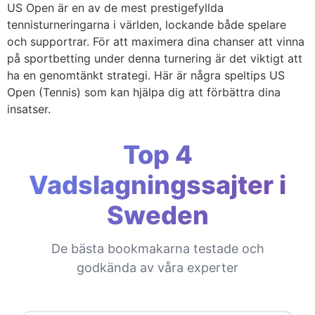
US Open är en av de mest prestigefyllda
tennisturneringarna i världen, lockande både spelare
och supportrar. För att maximera dina chanser att vinna
på sportbetting under denna turnering är det viktigt att
ha en genomtänkt strategi. Här är några speltips US
Open (Tennis) som kan hjälpa dig att förbättra dina
insatser.
Top 4
Vadslagningssajter i
Sweden
De bästa bookmakarna testade och
godkända av våra experter