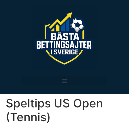
Speltips US Open
(Tennis)