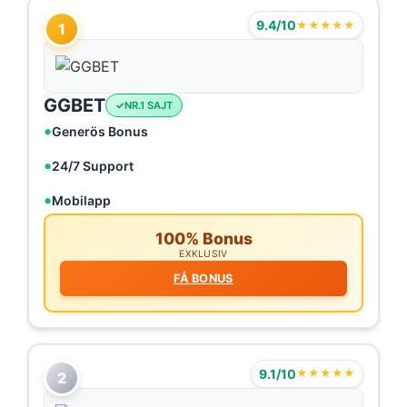
9.4/10
★★★★★
1
GGBET
NR.1 SAJT
Generös Bonus
24/7 Support
Mobilapp
100% Bonus
EXKLUSIV
FÅ BONUS
9.1/10
★★★★★
2