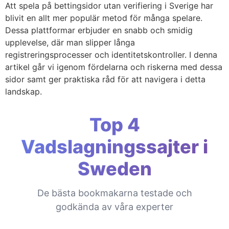
Att spela på bettingsidor utan verifiering i Sverige har
blivit en allt mer populär metod för många spelare.
Dessa plattformar erbjuder en snabb och smidig
upplevelse, där man slipper långa
registreringsprocesser och identitetskontroller. I denna
artikel går vi igenom fördelarna och riskerna med dessa
sidor samt ger praktiska råd för att navigera i detta
landskap.
Top 4
Vadslagningssajter i
Sweden
De bästa bookmakarna testade och
godkända av våra experter