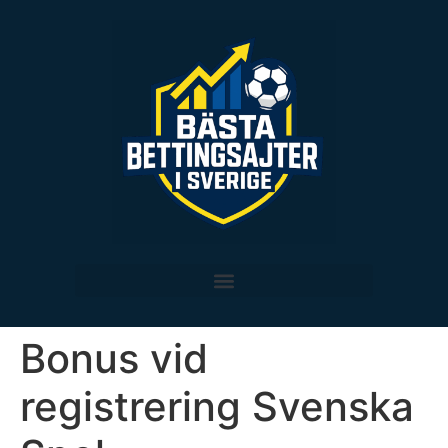
Bonus vid
registrering Svenska