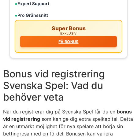
Expert Support
Pro Gränssnitt
Super Bonus
EXKLUSIV
FÅ BONUS
Bonus vid registrering
Svenska Spel: Vad du
behöver veta
När du registrerar dig på Svenska Spel får du en
bonus
vid registrering
som kan ge dig extra spelkapital. Detta
är en utmärkt möjlighet för nya spelare att börja sin
bettingresa med en fördel. Bonusen kan variera