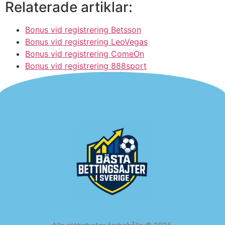
Relaterade artiklar:
Bonus vid registrering Betsson
Bonus vid registrering LeoVegas
Bonus vid registrering ComeOn
Bonus vid registrering 888sport