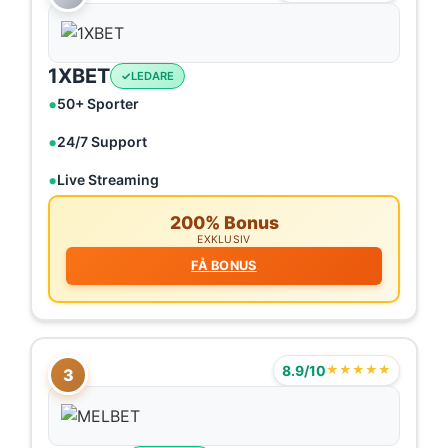
1XBET
LEDARE
50+ Sporter
24/7 Support
Live Streaming
200% Bonus
EXKLUSIV
FÅ BONUS
8.9/10
★★★★★
3