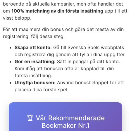
beroende på aktuella kampanjer, men ofta handlar det
om
100% matchning av din första insättning
upp till ett
visst belopp.
För att maximera din bonus och göra det mesta av din
registrering, följ dessa steg:
Skapa ett konto:
Gå till Svenska Spels webbplats
och registrera dig genom att fylla i dina uppgifter.
Gör en insättning:
Sätt in pengar på ditt konto.
Kom ihåg att bonusen ofta är kopplad till din
första insättning.
Utnyttja bonusen:
Använd bonusbeloppet för att
placera dina första spel.
🏆 Vår Rekommenderade
Bookmaker Nr.1