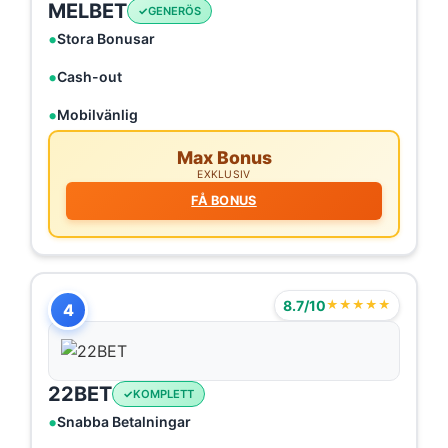
MELBET
GENERÖS
Stora Bonusar
Cash-out
Mobilvänlig
Max Bonus
EXKLUSIV
FÅ BONUS
8.7/10
★★★★★
4
22BET
KOMPLETT
Snabba Betalningar