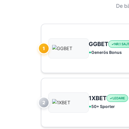
De b
GGBET
NR.1 SAJ
1
Generös Bonus
1XBET
LEDARE
2
50+ Sporter