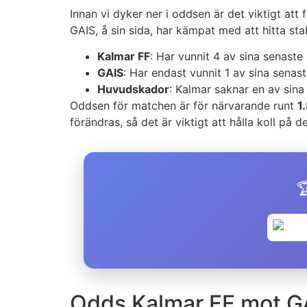
Innan vi dyker ner i oddsen är det viktigt at
GAIS, å sin sida, har kämpat med att hitta sta
Kalmar FF
: Har vunnit 4 av sina senaste
GAIS
: Har endast vunnit 1 av sina senas
Huvudskador
: Kalmar saknar en av sina
Oddsen för matchen är för närvarande runt
1
förändras, så det är viktigt att hålla koll på 

Odds Kalmar FF mot GA