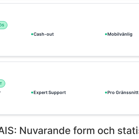
ÖS
Cash-out
Mobilvänlig
T
r
Expert Support
Pro Gränssnitt
IS: Nuvarande form och stati