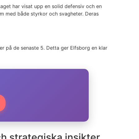
 Laget har visat upp en solid defensiv och en
 form med både styrkor och svagheter. Deras
er på de senaste 5. Detta ger Elfsborg en klar
h strategiska insikter