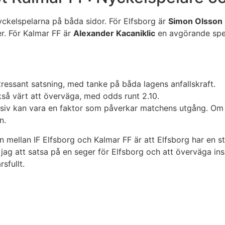
yckelspelarna på båda sidor. För Elfsborg är
Simon Olsson
r. För Kalmar FF är
Alexander Kacaniklic
en avgörande spel
ntressant satsning, med tanke på båda lagens anfallskraft.
kså värt att överväga, med odds runt 2.10.
ensiv kan vara en faktor som påverkar matchens utgång. Om 
n.
mellan IF Elfsborg och Kalmar FF är att Elfsborg har en s
 att satsa på en seger för Elfsborg och att överväga ins
sfullt.