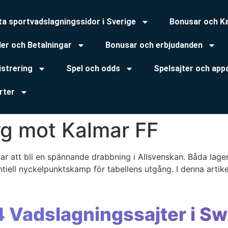
ta sportvadslagningssidor i Sverige
Bonusar och K
der och Betalningar
Bonusar och erbjudanden
istrering
Spel och odds
Spelsajter och app
rter
rg mot Kalmar FF
r att bli en spännande drabbning i Allsvenskan. Båda lagen
ntiell nyckelpunktskamp för tabellens utgång. I denna arti
4 Vadslagningssajter i S