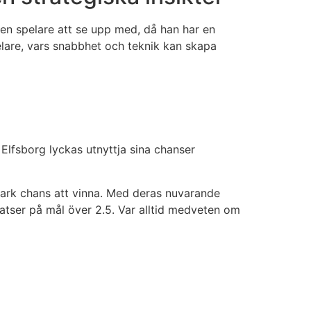
en spelare att se upp med, då han har en
are, vars snabbhet och teknik kan skapa
Elfsborg lyckas utnyttja sina chanser
tark chans att vinna. Med deras nuvarande
atser på mål över 2.5. Var alltid medveten om