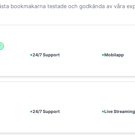
ästa bookmakarna testade och godkända av våra exp
T
24/7 Support
Mobilapp
24/7 Support
Live Streamin