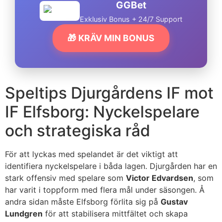
GGBet
Exklusiv Bonus + 24/7 Support
🎁 KRÄV MIN BONUS
Speltips Djurgårdens IF mot
IF Elfsborg: Nyckelspelare
och strategiska råd
För att lyckas med spelandet är det viktigt att
identifiera nyckelspelare i båda lagen. Djurgården har en
stark offensiv med spelare som
Victor Edvardsen
, som
har varit i toppform med flera mål under säsongen. Å
andra sidan måste Elfsborg förlita sig på
Gustav
Lundgren
för att stabilisera mittfältet och skapa