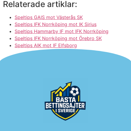
Relaterade artiklar:
Speltips GAIS mot Västerås SK
Speltips IFK Norrköping mot IK Sirius
Speltips Hammarby IF mot IFK Norrköping
Speltips IFK Norrköping mot Örebro SK
Speltips AIK mot IF Elfsborg