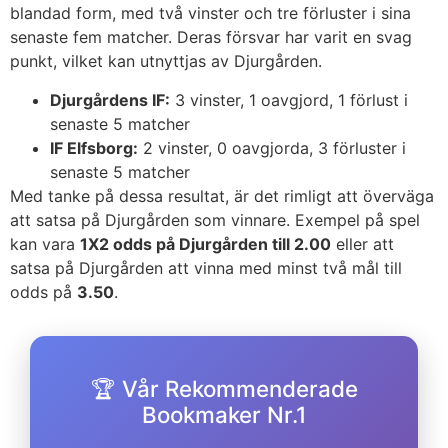
blandad form, med två vinster och tre förluster i sina
senaste fem matcher. Deras försvar har varit en svag
punkt, vilket kan utnyttjas av Djurgården.
Djurgårdens IF:
3 vinster, 1 oavgjord, 1 förlust i
senaste 5 matcher
IF Elfsborg:
2 vinster, 0 oavgjorda, 3 förluster i
senaste 5 matcher
Med tanke på dessa resultat, är det rimligt att överväga
att satsa på Djurgården som vinnare. Exempel på spel
kan vara
1X2 odds på Djurgården till 2.00
eller att
satsa på Djurgården att vinna med minst två mål till
odds på
3.50
.
🏆 Vår Rekommenderade
Bookmaker Nr.1