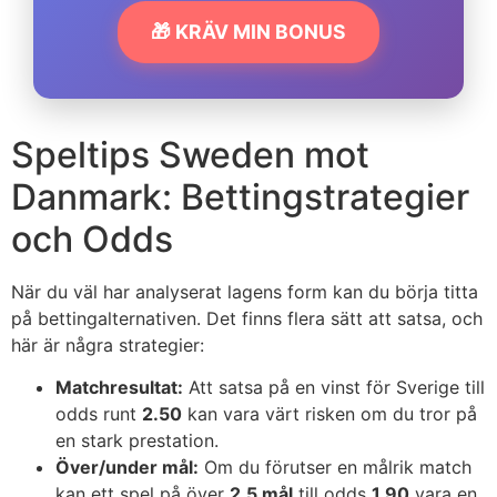
🎁 KRÄV MIN BONUS
Speltips Sweden mot
Danmark: Bettingstrategier
och Odds
När du väl har analyserat lagens form kan du börja titta
på bettingalternativen. Det finns flera sätt att satsa, och
här är några strategier:
Matchresultat:
Att satsa på en vinst för Sverige till
odds runt
2.50
kan vara värt risken om du tror på
en stark prestation.
Över/under mål:
Om du förutser en målrik match
kan ett spel på över
2.5 mål
till odds
1.90
vara en