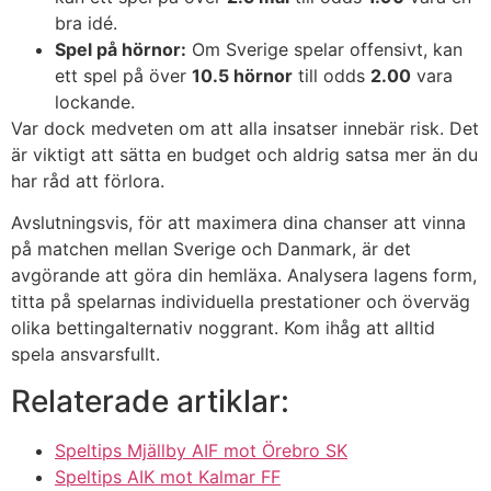
bra idé.
Spel på hörnor:
Om Sverige spelar offensivt, kan
ett spel på över
10.5 hörnor
till odds
2.00
vara
lockande.
Var dock medveten om att alla insatser innebär risk. Det
är viktigt att sätta en budget och aldrig satsa mer än du
har råd att förlora.
Avslutningsvis, för att maximera dina chanser att vinna
på matchen mellan Sverige och Danmark, är det
avgörande att göra din hemläxa. Analysera lagens form,
titta på spelarnas individuella prestationer och överväg
olika bettingalternativ noggrant. Kom ihåg att alltid
spela ansvarsfullt.
Relaterade artiklar:
Speltips Mjällby AIF mot Örebro SK
Speltips AIK mot Kalmar FF