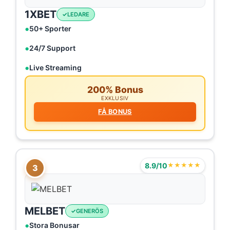
1XBET
LEDARE
50+ Sporter
24/7 Support
Live Streaming
200% Bonus
EXKLUSIV
FÅ BONUS
8.9/10
★★★★★
3
MELBET
GENERÖS
Stora Bonusar