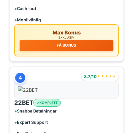
Cash-out
Mobilvänlig
Max Bonus
EXKLUSIV
FÅ BONUS
8.7/10
★★★★★
4
22BET
KOMPLETT
Snabba Betalningar
Expert Support